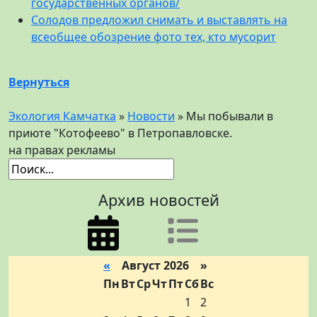
государственных органов/
Солодов предложил снимать и выставлять на
всеобщее обозрение фото тех, кто мусорит
Вернуться
Экология Камчатка
»
Новости
» Мы побывали в
приюте "Котофеево" в Петропавловске.
на правах рекламы
Архив новостей
«
Август 2026 »
Пн
Вт
Ср
Чт
Пт
Сб
Вс
1
2