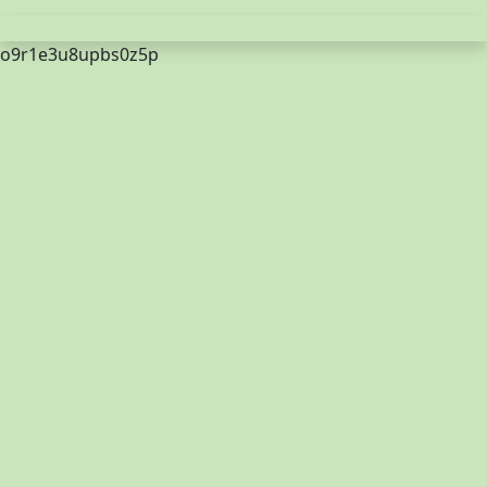
o9r1e3u8upbs0z5p