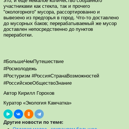
это, и ещё немалое количество собранного
участниками как стекла, так и прочего
"окологорного" мусора, рассортированно и
вывезено из предгорья в город. Что-то доставлено
до мусорных баков; перерабатываемый же мусор
доставлен непосредственно до пунктов
переработки.
#БольшеЧемПутешествие
#Росмолодежь
#Ростуризм #РоссияСтранаВозможностей
#РоссийскоеОбществоЗнание
Автор Кирилл Горохов
Куратор «Экология Камчатка»
Другие новости по теме:
Отдавая малое - сохраняем большое