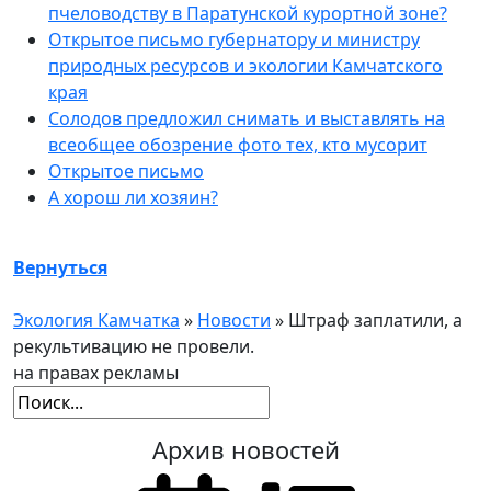
пчеловодству в Паратунской курортной зоне?
Открытое письмо губернатору и министру
природных ресурсов и экологии Камчатского
края
Солодов предложил снимать и выставлять на
всеобщее обозрение фото тех, кто мусорит
Открытое письмо
А хорош ли хозяин?
Вернуться
Экология Камчатка
»
Новости
» Штраф заплатили, а
рекультивацию не провели.
на правах рекламы
Архив новостей