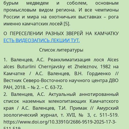
бурым медведем и соболем, основным
промысловым видом региона. И все чемпионы
России и мира на охотничьих выставках – рога
именно камчатских лосей [5].
О ПЕРЕСЕЛЕНИИ РАЗНЫХ ЗВЕРЕЙ НА КАМЧАТКУ
ЕСТЬ ВИДЕОЗАПИСЬ ЛЕКЦИИ ТУТ.
Список литературы
1. Валенцев, А.С. Реакклиматизация лося Alces
alces Buturlini Chernjavsky et Zheleznov, 1982 на
Камчатке / А.С. Валенцев, В.Н. Гордиенко //
Вестник Северо-Восточного научного центра ДВО
РАН, 2018. – № 2. – С. 63-72.
2. Валенцев, А.С. Актуальный аннотированный
список наземных млекопитающих Камчатского
края / А.С. Валенцев, Т.И. Примак // Амурский
зоологический журнал, т. XVII, № 3, с. 511–519.
https://www.doi.org/10.33910/2686-9519-2025-17-3-
511-519